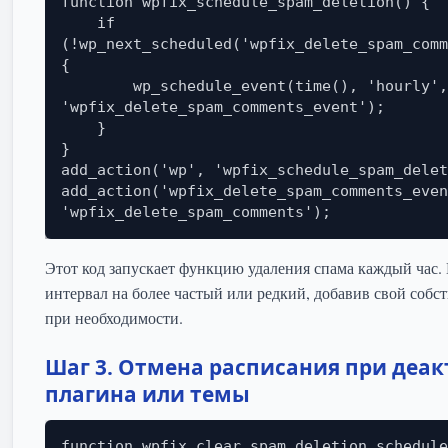
function wpfix_schedule_spam_deletion() {

    if 
(!wp_next_scheduled('wpfix_delete_spam_comm
{

        wp_schedule_event(time(), 'hourly', 
'wpfix_delete_spam_comments_event');

    }

}

add_action('wp', 'wpfix_schedule_spam_delet
add_action('wpfix_delete_spam_comments_even
Этот код запускает функцию удаления спама каждый час.
интервал на более частый или редкий, добавив свой собс
при необходимости.
Шаг 3. Отмена расписания при деа
плагина или темы
function wpfix_clear_spam_deletion_schedule