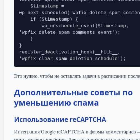
    $timestamp = 
wp_next_scheduled('wpfix_delete_spam_commen
    if ($timestamp) {

        wp_unschedule_event($timestamp, 
'wpfix_delete_spam_comments_event');

    }

}

register_deactivation_hook(__FILE__, 
Это нужно, чтобы не оставлять задачи в расписании после
Дополнительные советы по
уменьшению спама
Использование reCAPTCHA
Интеграция Google reCAPTCHA в формы комментариев 
метод отсеивания ботов. Для этого можно использовать 