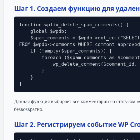
Шаг 1. Создаем функцию для удале
function wpfix_delete_spam_comments() {

    global $wpdb;

    $spam_comments = $wpdb->get_col("SELECT comment_ID 
FROM $wpdb->comments WHERE comment_approved
    if (!empty($spam_comments)) {

        foreach ($spam_comments as $comment_id) {

            wp_delete_comment($comment_id, true);

        }

    }

Данная функция выбирает все комментарии со статусом «
безвозвратно.
Шаг 2. Регистрируем событие WP Cr