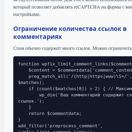
который позволяет добавлять reCAPTCHA на формы с м
настройками.
Ограничение количества ссылок в
комментариях
Спам обычно содержит много ссылок. Можно ограничить 
function wpfix_limit_comment_links($comment
    $content = $commentdata['comment_content'];

    preg_match_all('/(http|https|www)\S+/', $content, 
$matches);

    if (count($matches[0]) > 2) { // Максимум 2 ссылки

        wp_die('Ваш комментарий содержит слишком много 
ссылок.');

    }

    return $commentdata;

}

add_filter('preprocess_comment', 