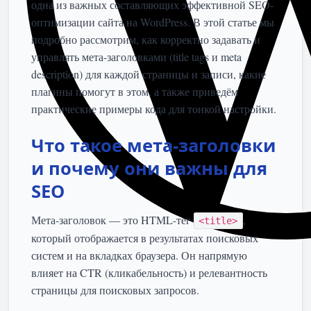
одна из важных составляющих эффективной SEO-
оптимизации сайта на WordPress. В этой статье мы
подробно рассмотрим, как корректно задавать и
управлять мета-заголовками (title tags и meta
description) для каждой страницы и записи, какие
плагины помогут в этом, а также приведём
практические примеры кода для тонкой настройки.
Что такое мета-заголовки
и почему они важны для
SEO
Мета-заголовок — это HTML-тег
,
<title>
который отображается в результатах поисковых
систем и на вкладках браузера. Он напрямую
влияет на CTR (кликабельность) и релевантность
страницы для поисковых запросов.