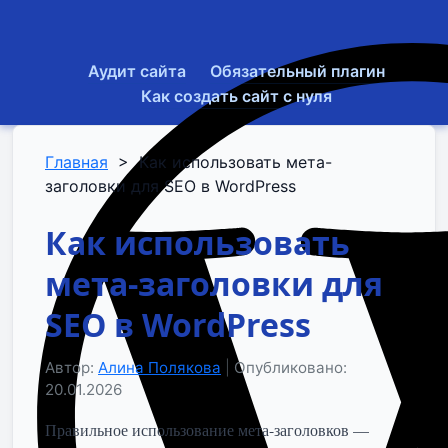
Аудит сайта
Обязательный плагин
Как создать сайт с нуля
Главная
>
Как использовать мета-
заголовки для SEO в WordPress
Как использовать
мета-заголовки для
SEO в WordPress
Автор:
Алина Полякова
|
Опубликовано:
20.01.2026
Правильное использование мета-заголовков —