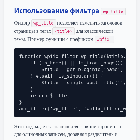
Использование фильтра
wp_title
Фильтр
позволяет изменить заголовок
wp_title
страницы в тегах
для классической
<title>
темы. Пример функции с префиксом
:
wpfix_
function wpfix_filter_wp_title($title, $sep
    if (is_home() || is_front_page()) {

        $title = get_bloginfo('name') . " $
    } elseif (is_singular()) {

        $title = single_post_title('', fals
    }

    return $title;

}

add_filter('wp_title', 'wpfix_filter_wp_tit
Этот код задаёт заголовок для главной страницы и
для одиночных записей, добавляя разделитель и