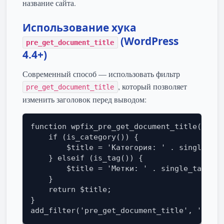
название сайта.
Использование хука
(WordPress
pre_get_document_title
4.4+)
Современный способ — использовать фильтр
, который позволяет
pre_get_document_title
изменить заголовок перед выводом:
function wpfix_pre_get_document_title($titl
    if (is_category()) {

        $title = 'Категория: ' . single_cat
    } elseif (is_tag()) {

        $title = 'Метки: ' . single_tag_tit
    }

    return $title;

}

add_filter('pre_get_document_title', 'wpfix