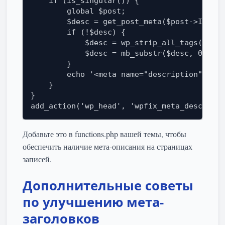
    if (is_singular()) {

        global $post;

        $desc = get_post_meta($post->ID, 'm
        if (!$desc) {

            $desc = wp_strip_all_tags($post
            $desc = mb_substr($desc, 0, 160
        }

        echo '<meta name="description" cont
    }

}

add_action('wp_head', 'wpfix_meta_descripti
Добавьте это в functions.php вашей темы, чтобы
обеспечить наличие мета-описания на страницах
записей.
Дополнительные советы
по улучшению мета-
заголовков