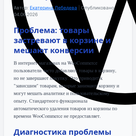
Автор:
Екатерина Лебедева
|
Опубликовано:
04.06.2026
Проблема: товары
застревают в корзине и
мешают конверсии
В интернет-магазинах на WooCommerce
пользователи часто добавляют товары в корзину,
но не завершают покупку. Это приводит к
"зависшим" товарам, которые занимают корзину и
могут мешать аналитике и пользовательскому
опыту. Стандартного функционала
автоматического удаления товаров из корзины по
времени WooCommerce не предоставляет.
Диагностика проблемы