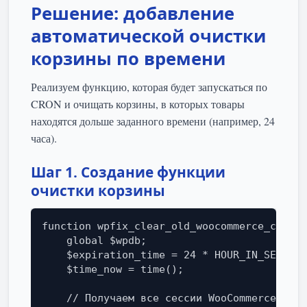
Решение: добавление
автоматической очистки
корзины по времени
Реализуем функцию, которая будет запускаться по
CRON и очищать корзины, в которых товары
находятся дольше заданного времени (например, 24
часа).
Шаг 1. Создание функции
очистки корзины
function wpfix_clear_old_woocommerce_carts(
    global $wpdb;

    $expiration_time = 24 * HOUR_IN_SECONDS
    $time_now = time();

    // Получаем все сессии WooCommerce
