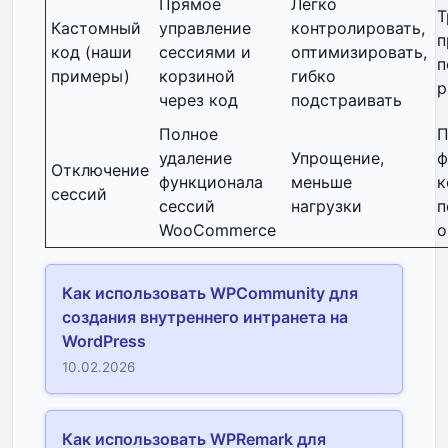
Прямое
Легко
Т
Кастомный
управление
контролировать,
п
код (наши
сессиями и
оптимизировать,
п
примеры)
корзиной
гибко
р
через код
подстраивать
Полное
П
удаление
Упрощение,
ф
Отключение
функционала
меньше
к
сессий
сессий
нагрузки
п
WooCommerce
о
Как использовать WPCommunity для
создания внутреннего интранета на
WordPress
10.02.2026
Как использовать WPRemark для