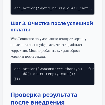
add_action('wpfix_hourly_clear_cart', 'wpfi
Шаг 3. Очистка после успешной
оплаты
WooCommerce по умолчанию очищает корзину
после оплаты, но убедимся, что это работает
корректно. Можно добавить хук для сброса
корзины после заказа:
add_action('woocommerce_thankyou', function
    WC()->cart->empty_cart();

});
Проверка результата
после внедрения