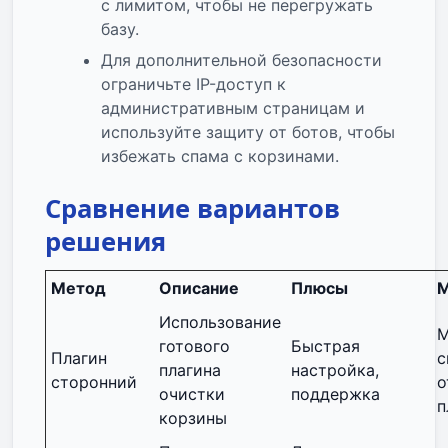
с лимитом, чтобы не перегружать
базу.
Для дополнительной безопасности
ограничьте IP-доступ к
административным страницам и
используйте защиту от ботов, чтобы
избежать спама с корзинами.
Сравнение вариантов
решения
Метод
Описание
Плюсы
М
Использование
М
готового
Быстрая
Плагин
с
плагина
настройка,
сторонний
о
очистки
поддержка
п
корзины