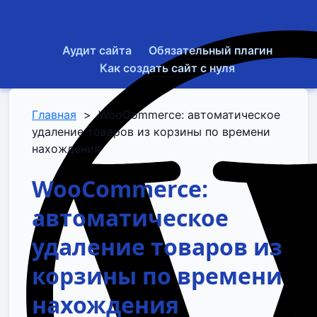
Аудит сайта
Обязательный плагин
Как создать сайт с нуля
Главная
>
WooCommerce: автоматическое
удаление товаров из корзины по времени
нахождения
WooCommerce:
автоматическое
удаление товаров из
корзины по времени
нахождения