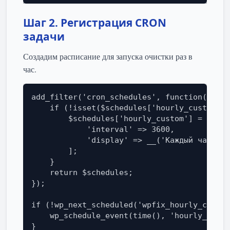
Шаг 2. Регистрация CRON
задачи
Создадим расписание для запуска очистки раз в
час.
add_filter('cron_schedules', function($sche
    if (!isset($schedules['hourly_custom'])
        $schedules['hourly_custom'] = [

            'interval' => 3600,

            'display' => __('Каждый час')

        ];

    }

    return $schedules;

});

if (!wp_next_scheduled('wpfix_hourly_clear_
    wp_schedule_event(time(), 'hourly_custo
}
