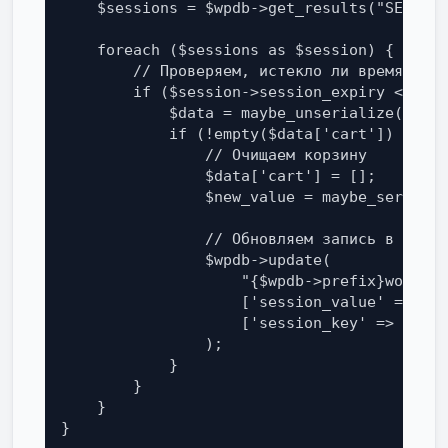
    $sessions = $wpdb->get_results("SELECT 
    foreach ($sessions as $session) {

        // Проверяем, истекло ли время хран
        if ($session->session_expiry < $tim
            $data = maybe_unserialize($sess
            if (!empty($data['cart']) && is
                // Очищаем корзину

                $data['cart'] = [];

                $new_value = maybe_serializ
                // Обновляем запись в базе

                $wpdb->update(

                    "{$wpdb->prefix}woocomm
                    ['session_value' => $ne
                    ['session_key' => $sess
                );

            }

        }

    }

}