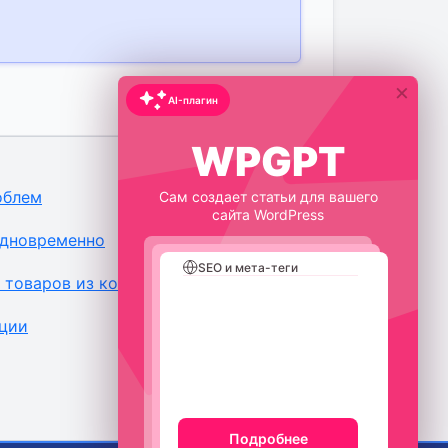
×
AI-плагин
WPGPT
облем
Сам создает статьи для вашего
сайта WordPress
одновременно
SEO и мета-теги
 товаров из корзины по времени
Парсинг конкурентов
Изображения
кции
Подробнее