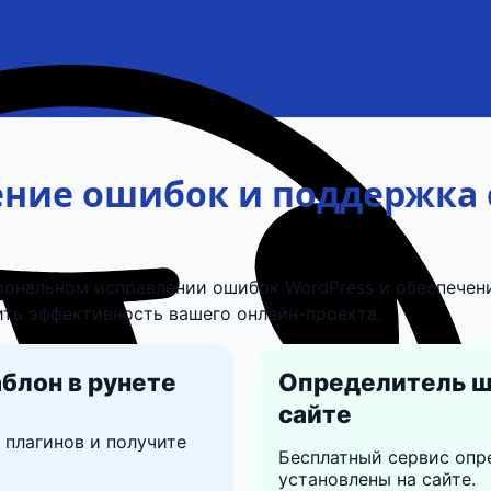
ение ошибок и поддержка 
иональном исправлении ошибок WordPress и обеспечени
ить эффективность вашего онлайн-проекта.
блон в рунете
Определитель ша
сайте
 плагинов и получите
Бесплатный сервис опр
установлены на сайте.