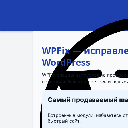
WPFix — исправл
WordPress
WPFix специализируется на професс
помогая избежать простоев и повыс
Самый продаваемый ша
Встроенные модули, избавьтесь от
быстрый сайт.