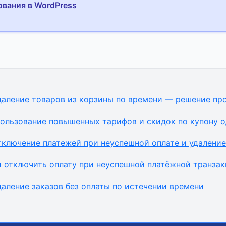
ования в WordPress
аление товаров из корзины по времени — решение пр
ользование повышенных тарифов и скидок по купону 
ключение платежей при неуспешной оплате и удаление
 отключить оплату при неуспешной платёжной транза
аление заказов без оплаты по истечении времени