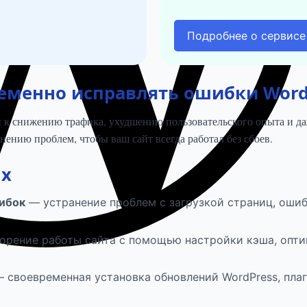
Подробнее о сервисе
еменно исправлять ошибки Word
и к снижению трафика, ухудшению пользовательского опыта и да
нению проблем, чтобы ваш сайт всегда работал без сбоев.
ix
ибок
— устранение проблем с загрузкой страниц, ошиб
орение работы сайта с помощью настройки кэша, опт
 своевременная установка обновлений WordPress, плаг