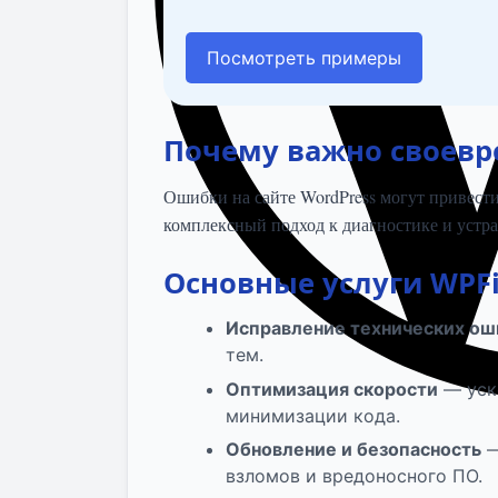
Посмотреть примеры
Почему важно своевр
Ошибки на сайте WordPress могут привест
комплексный подход к диагностике и устра
Основные услуги WPF
Исправление технических ош
тем.
Оптимизация скорости
— уск
минимизации кода.
Обновление и безопасность
—
взломов и вредоносного ПО.