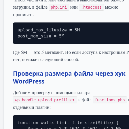
загрузки, в файле
или
можно
php.ini
.htaccess
прописать:
upload_max_filesize = 5M

post_max_size = 5M
Где 5M — это 5 мегабайт. Но если доступа к настройкам 
нет, поможет следующий способ.
Проверка размера файла через хук
WordPress
Добавим проверку с помощью фильтра
в файл
wp_handle_upload_prefilter
functions.php
отдельный плагин:
function wpfix_limit_file_size($file) {

    $max_size = 2 * 1024 * 1024; // 2 Мб
