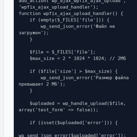
add_action('wp_ajax_wpfix_ajax_upload', 
'wpfix_ajax_upload_handler');

function wpfix_ajax_upload_handler() {

    if (empty($_FILES['file'])) {

        wp_send_json_error('Файл не 
загружен');

    }

    $file = $_FILES['file'];

    $max_size = 2 * 1024 * 1024; // 2Мб

    if ($file['size'] > $max_size) {

        wp_send_json_error('Размер файла 
превышает 2 Мб');

    }

    $uploaded = wp_handle_upload($file, 
array('test_form' => false));

    if (isset($uploaded['error'])) {

wp_send_json_error($uploaded['error']);
