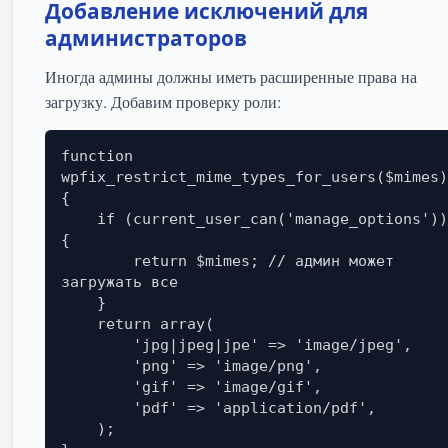
Добавление исключений для
администраторов
Иногда админы должны иметь расширенные права на
загрузку. Добавим проверку роли:
function 
wpfix_restrict_mime_types_for_users($mimes)
{

    if (current_user_can('manage_options')) 
{

        return $mimes; // админ может 
загружать все

    }

    return array(

        'jpg|jpeg|jpe' => 'image/jpeg',

        'png' => 'image/png',

        'gif' => 'image/gif',

        'pdf' => 'application/pdf',

    );
