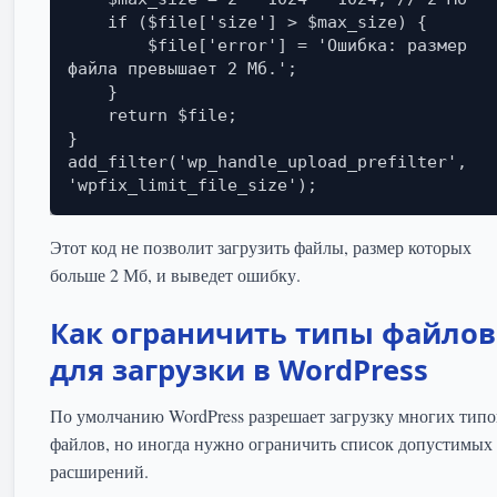
    if ($file['size'] > $max_size) {

        $file['error'] = 'Ошибка: размер 
файла превышает 2 Мб.';

    }

    return $file;

}

add_filter('wp_handle_upload_prefilter', 
'wpfix_limit_file_size');
Этот код не позволит загрузить файлы, размер которых
больше 2 Мб, и выведет ошибку.
Как ограничить типы файлов
для загрузки в WordPress
По умолчанию WordPress разрешает загрузку многих типо
файлов, но иногда нужно ограничить список допустимых
расширений.