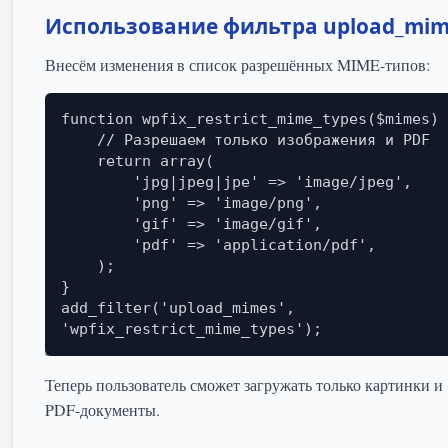
Использование фильтра upload_mim
Внесём изменения в список разрешённых MIME-типов:
function wpfix_restrict_mime_types($mimes) 
    // Разрешаем только изображения и PDF

    return array(

        'jpg|jpeg|jpe' => 'image/jpeg',

        'png' => 'image/png',

        'gif' => 'image/gif',

        'pdf' => 'application/pdf',

    );

}

add_filter('upload_mimes', 
'wpfix_restrict_mime_types');
Теперь пользователь сможет загружать только картинки и
PDF-документы.