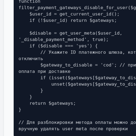
function 
filter_payment_gateways_disable_for_user($g
    $user_id = get_current_user_id();

    if (!$user_id) return $gateways;

    $disable = get_user_meta($user_id, 
'_disable_payment_method', true);

    if ($disable === 'yes') {

        // Укажите ID платежного шлюза, который нужно 
отключить

        $gateway_to_disable = 'cod'; // пример: 'cod' - 
оплата при доставке

        if (isset($gateways[$gateway_to_disable])) {

            unset($gateways[$gateway_to_disable]);

        }

    }

    return $gateways;

}

// Для разблокировки метода оплаты можно до