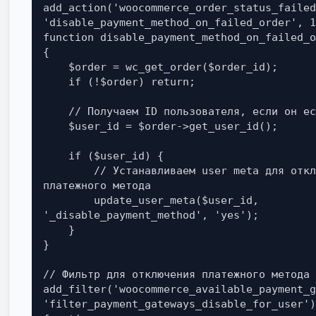
add_action('woocommerce_order_status_failed
'disable_payment_method_on_failed_order', 1
function disable_payment_method_on_failed_o
{

    $order = wc_get_order($order_id);

    if (!$order) return;

    // Получаем ID пользователя, если он есть

    $user_id = $order->get_user_id();

    if ($user_id) {

        // Устанавливаем user meta для отключения 
платежного метода

        update_user_meta($user_id, 
'_disable_payment_method', 'yes');

    }

}

// Фильтр для отключения платежного метода

add_filter('woocommerce_available_payment_g
'filter_payment_gateways_disable_for_user')