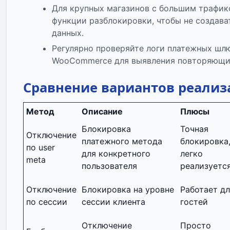
Для крупных магазинов с большим трафи
функции разблокировки, чтобы не создават
данных.
Регулярно проверяйте логи платежных шл
WooCommerce для выявления повторяющи
Сравнение вариантов реали
Метод
Описание
Плюсы
Блокировка
Точная
Отключение
платежного метода
блокировка
по user
для конкретного
легко
meta
пользователя
реализуетс
Отключение
Блокировка на уровне
Работает д
по сессии
сессии клиента
гостей
Отключение
Просто