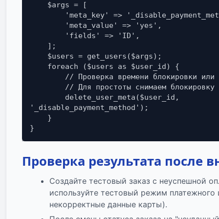
    $args = [

        'meta_key' => '_disable_payment_method',

        'meta_value' => 'yes',

        'fields' => 'ID',

    ];

    $users = get_users($args);

    foreach ($users as $user_id) {

        // Проверка времени блокировки или другие условия

        // Для простоты снимаем блокировку через час

        delete_user_meta($user_id, 
'_disable_payment_method');

    }

Проверка результата после 
Создайте тестовый заказ с неуспешной оп
используйте тестовый режим платежного
некорректные данные карты).