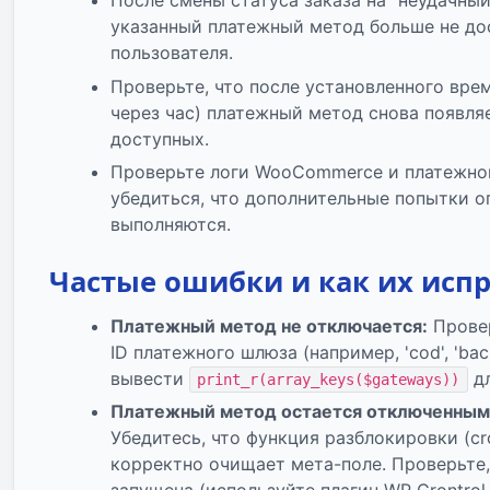
После смены статуса заказа на "неудачный
указанный платежный метод больше не до
пользователя.
Проверьте, что после установленного вре
через час) платежный метод снова появля
доступных.
Проверьте логи WooCommerce и платежно
убедиться, что дополнительные попытки о
выполняются.
Частые ошибки и как их исп
Платежный метод не отключается:
Провер
ID платежного шлюза (например, 'cod', 'bacs'
вывести
дл
print_r(array_keys($gateways))
Платежный метод остается отключенным 
Убедитесь, что функция разблокировки (cr
корректно очищает мета-поле. Проверьте,