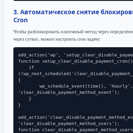
3. Автоматическое снятие блокиров
Cron
Чтобы разблокировать платежный метод через определённ
через сутки), можно настроить cron-задачу:
add_action('wp', 'setup_clear_disable_payme
function setup_clear_disable_payment_cron()
    if 
(!wp_next_scheduled('clear_disable_payment_
{

        wp_schedule_event(time(), 'hourly', 
'clear_disable_payment_method_event');

    }

}

add_action('clear_disable_payment_method_ev
'clear_disable_payment_method_users');

function clear_disable_payment_method_users