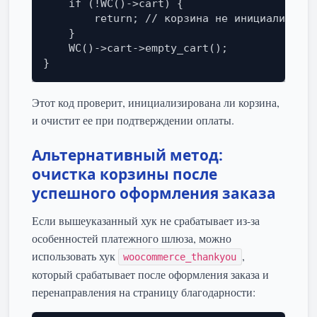
    if (!WC()->cart) {

        return; // корзина не инициализиров
    }

    WC()->cart->empty_cart();

}
Этот код проверит, инициализирована ли корзина,
и очистит ее при подтверждении оплаты.
Альтернативный метод:
очистка корзины после
успешного оформления заказа
Если вышеуказанный хук не срабатывает из-за
особенностей платежного шлюза, можно
использовать хук
,
woocommerce_thankyou
который срабатывает после оформления заказа и
перенаправления на страницу благодарности: