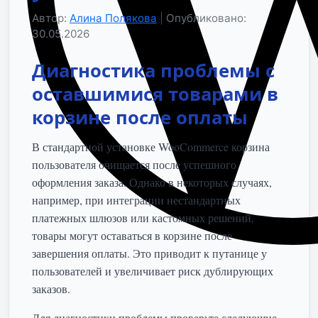
Автор:
Алина Полякова
|
Опубликовано:
30.05.2026
Диагностика проблемы с
оставшимися товарами в
корзине после оплаты
В стандартной установке WooCommerce корзина
пользователя очищается после успешного
оформления заказа. Однако в некоторых случаях,
например, при интеграции нестандартных
платежных шлюзов или кастомных решений,
товары могут оставаться в корзине после
завершения оплаты. Это приводит к путанице у
пользователей и увеличивает риск дублирующих
заказов.
Для диагностики проблемы проверьте следующие