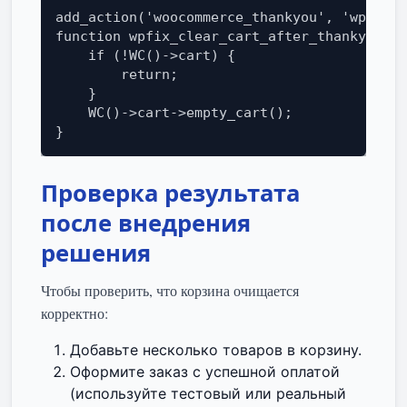
add_action('woocommerce_thankyou', 'wpfix_c
function wpfix_clear_cart_after_thankyou($o
    if (!WC()->cart) {

        return;

    }

    WC()->cart->empty_cart();

}
Проверка результата
после внедрения
решения
Чтобы проверить, что корзина очищается
корректно:
Добавьте несколько товаров в корзину.
Оформите заказ с успешной оплатой
(используйте тестовый или реальный