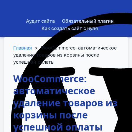
Аудит сайта
Обязательный плагин
Как создать сайт с нуля
Главная
>
WooCommerce: автоматическое
удаление товаров из корзины после
успешной оплаты
WooCommerce:
автоматическое
удаление товаров из
корзины после
успешной оплаты