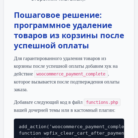
Пошаговое решение:
программное удаление
товаров из корзины после
успешной оплаты
Для гарантированного удаления товаров из
корзины после успешной оплаты добавим хук на
действие
,
woocommerce_payment_complete
которое вызывается после подтверждения оплаты
заказа.
Добавьте следующий код в файл
functions.php
вашей дочерней темы или в кастомный плагин:
add_action('woocommerce_payment_complete', 
function wpfix_clear_cart_after_payment($or