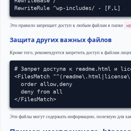
RewriteBase /

RewriteRule ^wp-includes/ - [F,L]
Это правило запрещает доступ к любым файлам в папке
w
Защита других важных файлов
Кроме того, рекомендуется запретить доступ к файлам лице
# Запрет доступа к readme.html и lice
<FilesMatch "^(readme\.html|license\.
  order allow,deny

  deny from all

</FilesMatch>
Эти файлы могут содержать информацию, полезную для хак