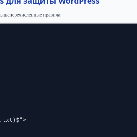
s для защиты WordPress
 вышеперечисленные правила:
txt)$">
