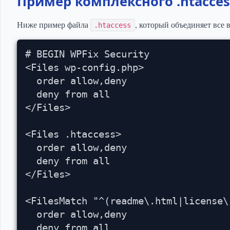
Пример комплексного .htacces
Ниже пример файла
, который объединяет все
.htaccess
# BEGIN WPFix Security

<Files wp-config.php>

  order allow,deny

  deny from all

</Files>

<Files .htaccess>

  order allow,deny

  deny from all

</Files>

<FilesMatch "^(readme\.html|license\.
  order allow,deny

  deny from all
