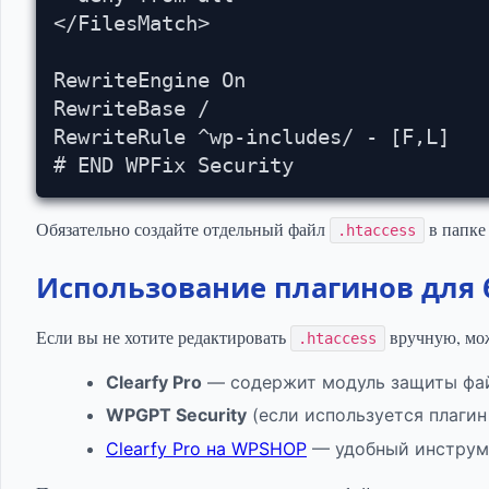
</FilesMatch>

RewriteEngine On

RewriteBase /

RewriteRule ^wp-includes/ - [F,L]

# END WPFix Security
Обязательно создайте отдельный файл
в папк
.htaccess
Использование плагинов для б
Если вы не хотите редактировать
вручную, мож
.htaccess
Clearfy Pro
— содержит модуль защиты файл
WPGPT Security
(если используется плаги
Clearfy Pro на WPSHOP
— удобный инструме