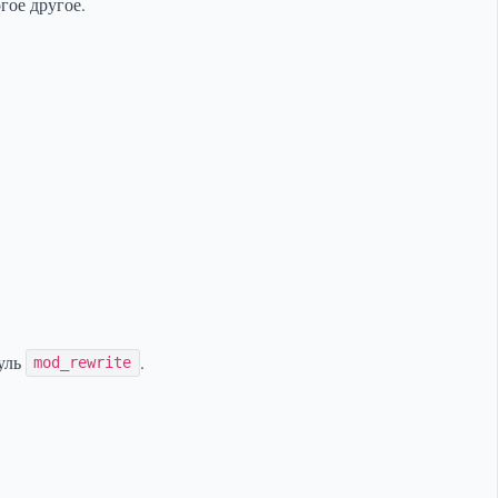
гое другое.
уль
.
mod_rewrite