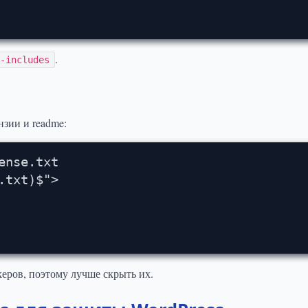
.
p-includes
нзии и readme:
nse.txt

txt)$">

еров, поэтому лучше скрыть их.