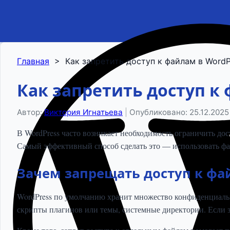
Главная
>
Как запретить доступ к файлам в WordPr
Как запретить доступ к 
Автор:
Виктория Игнатьева
|
Опубликовано: 25.12.2025
В WordPress часто возникает необходимость ограничить до
Самый эффективный способ сделать это — использовать ф
Зачем запрещать доступ к фа
WordPress по умолчанию хранит множество конфиденциальн
скрипты плагинов или темы, системные директории. Если з