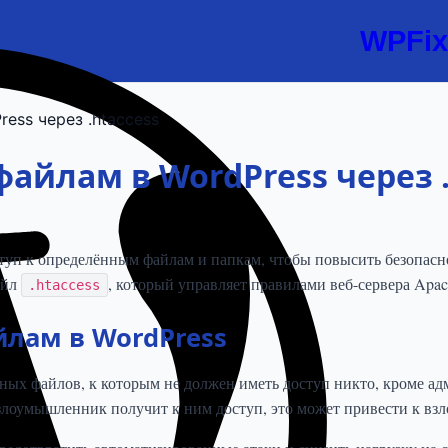
WPFix
ess через .htaccess
файлам в WordPress через .
ступ к определённым файлам и папкам, чтобы повысить безопасн
айл
, который управляет правилами веб-сервера Apac
.htaccess
йлам в WordPress
ых файлов, к которым не должен иметь доступ никто, кроме ад
лоумышленник получит к ним доступ, это может привести к взл