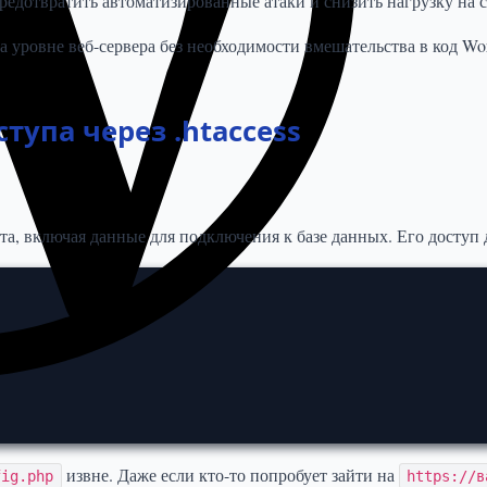
редотвратить автоматизированные атаки и снизить нагрузку на с
 уровне веб-сервера без необходимости вмешательства в код Wor
тупа через .htaccess
а, включая данные для подключения к базе данных. Его доступ 
извне. Даже если кто-то попробует зайти на
fig.php
https://в