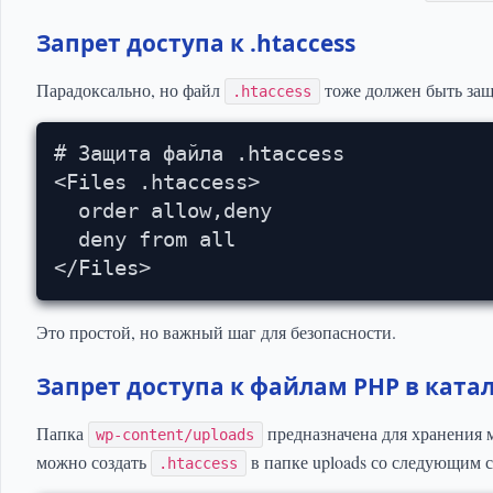
Запрет доступа к .htaccess
Парадоксально, но файл
тоже должен быть защ
.htaccess
# Защита файла .htaccess

<Files .htaccess>

  order allow,deny

  deny from all

</Files>
Это простой, но важный шаг для безопасности.
Запрет доступа к файлам PHP в катал
Папка
предназначена для хранения 
wp-content/uploads
можно создать
в папке uploads со следующим
.htaccess