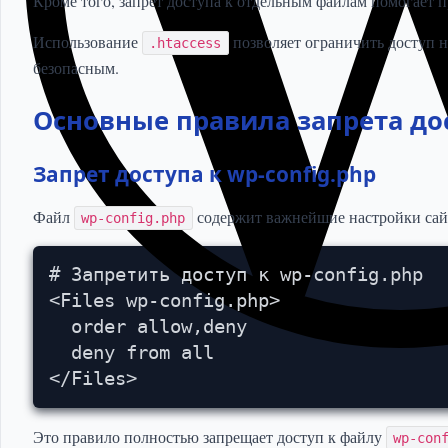
Кроме того, запрет доступа к отдельным файлам помогает п
Использование
позволяет ограничить доступ на
.htaccess
безопасным.
Основные правила запрета дос
Запрет доступа к wp-config.php
Файл
содержит важнейшие настройки сайт
wp-config.php
# Запретить доступ к wp-config.php

<Files wp-config.php>

  order allow,deny

  deny from all

</Files>
Это правило полностью запрещает доступ к файлу
wp-con