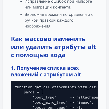
Исправление ошибок при импорте
или миграции контента;
Экономия времени по сравнению с
ручной правкой каждого
изображения.
Как массово изменить
или удалить атрибуты alt
с помощью кода
1. Получение списка всех
вложений с атрибутом alt
function get_all_attachments_with_alt() {

    $args = [

        'post_type'      => 'attachment',

        'post_mime_type' => 'image',

        'posts_per_page' => -1,
