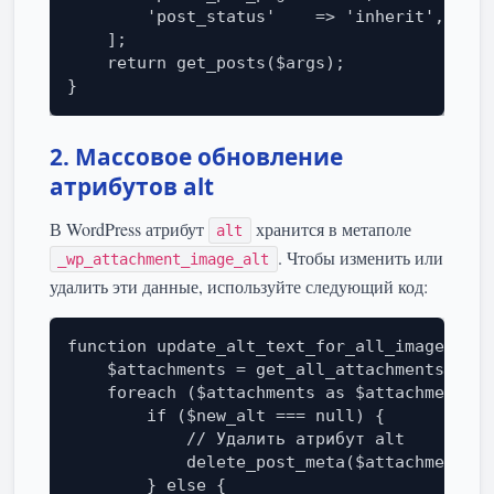
        'post_status'    => 'inherit',

    ];

    return get_posts($args);

}
2. Массовое обновление
атрибутов alt
В WordPress атрибут
хранится в метаполе
alt
. Чтобы изменить или
_wp_attachment_image_alt
удалить эти данные, используйте следующий код:
function update_alt_text_for_all_images($ne
    $attachments = get_all_attachments_with
    foreach ($attachments as $attachment) {

        if ($new_alt === null) {

            // Удалить атрибут alt

            delete_post_meta($attachment->I
        } else {
