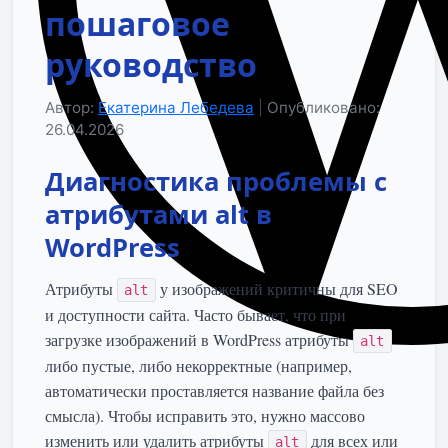
пошаговое
руководство
Автор:
Екатерина Лебедева
|
Опубликовано:
26.04.2026
Диагностика проблемы с
атрибутами alt в
WordPress
Атрибуты
у изображений критичны для SEO
alt
и доступности сайта. Часто бывает, что при
загрузке изображений в WordPress атрибуты
alt
либо пустые, либо некорректные (например,
автоматически проставляется название файла без
смысла). Чтобы исправить это, нужно массово
изменить или удалить атрибуты
для всех или
alt