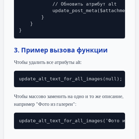
            // Обновить атрибут alt

            update_post_meta($attachment->I
        }

    }

}
3. Пример вызова функции
Чтобы удалить все атрибуты alt:
update_alt_text_for_all_images(null);
Чтобы массово заменить на одно и то же описание,
например "Фото из галереи":
update_alt_text_for_all_images('Фото из гал