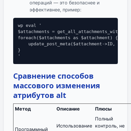
операций — это безопаснее и
эффективнее, пример:
wp eval '

$attachments = get_all_attachments_with_alt
foreach($attachments as $attachment) {

    update_post_meta($attachment->ID, "_wp_
}

'
Сравнение способов
массового изменения
атрибутов alt
Метод
Описание
Плюсы
Полный
Использование
контроль, не
Программный