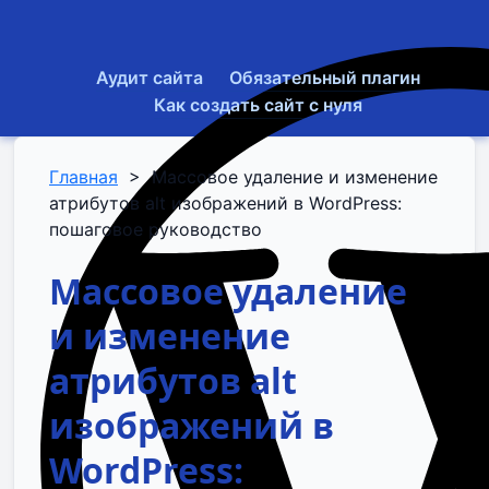
Аудит сайта
Обязательный плагин
Как создать сайт с нуля
Главная
>
Массовое удаление и изменение
атрибутов alt изображений в WordPress:
пошаговое руководство
Массовое удаление
и изменение
атрибутов alt
изображений в
WordPress: