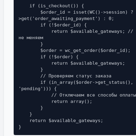
    if (is_checkout()) {

        $order_id = isset(WC()->session) ? WC()->session-
>get('order_awaiting_payment') : 0;

        if (!$order_id) {

            return $available_gateways; // Заказ не найден, ничего 
не меняем

        }

        $order = wc_get_order($order_id);

        if (!$order) {

            return $available_gateways;

        }

        // Проверяем статус заказа

        if (in_array($order->get_status(), array('failed', 
'pending'))) {

            // Отключаем все способы оплаты

            return array();

        }

    }

    return $available_gateways;

}