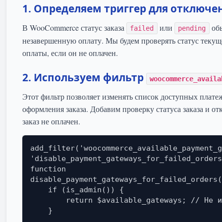
1. Определяем триггер для отключе
В WooCommerce статус заказа
или
обы
failed
pending
незавершенную оплату. Мы будем проверять статус текуще
оплаты, если он не оплачен.
2. Используем фильтр
woocommerce_availa
Этот фильтр позволяет изменять список доступных плат
оформления заказа. Добавим проверку статуса заказа и о
заказ не оплачен.
add_filter('woocommerce_available_payment_g
'disable_payment_gateways_for_failed_orders
function 
disable_payment_gateways_for_failed_orders(
    if (is_admin()) {

        return $available_gateways; // Не изменяем в админке

    }
