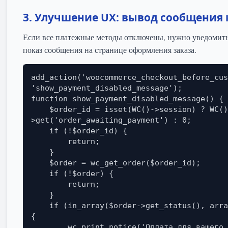
3. Улучшение UX: вывод сообщения
Если все платежные методы отключены, нужно уведомить
показ сообщения на странице оформления заказа.
add_action('woocommerce_checkout_before_cus
'show_payment_disabled_message');

function show_payment_disabled_message() {

    $order_id = isset(WC()->session) ? WC()->session-
>get('order_awaiting_payment') : 0;

    if (!$order_id) {

        return;

    }

    $order = wc_get_order($order_id);

    if (!$order) {

        return;

    }

    if (in_array($order->get_status(), array('failed', 'pending'))) 
{

        wc_print_notice('Оплата для вашего заказа временно 